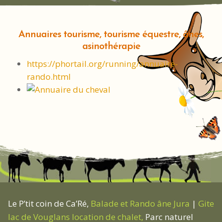
Annuaires tourisme, tourisme équestre, ânes,
asinothérapie
https://phortail.org/running/annuaire-
rando.html
Le P’tit coin de Ca’Ré,
Balade et Rando âne Jura
|
Gite
lac de Vouglans location de chalet,
Parc naturel